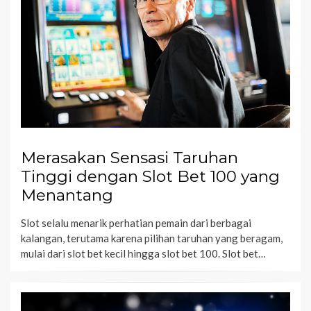
Merasakan Sensasi Taruhan
Tinggi dengan Slot Bet 100 yang
Menantang
Slot selalu menarik perhatian pemain dari berbagai
kalangan, terutama karena pilihan taruhan yang beragam,
mulai dari slot bet kecil hingga slot bet 100. Slot bet…