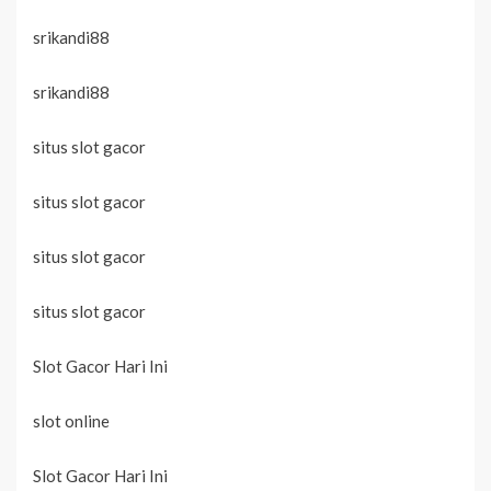
srikandi88
srikandi88
situs slot gacor
situs slot gacor
situs slot gacor
situs slot gacor
Slot Gacor Hari Ini
slot online
Slot Gacor Hari Ini