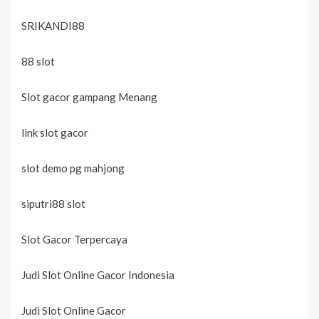
SRIKANDI88
88 slot
Slot gacor gampang Menang
link slot gacor
slot demo pg mahjong
siputri88 slot
Slot Gacor Terpercaya
Judi Slot Online Gacor Indonesia
Judi Slot Online Gacor