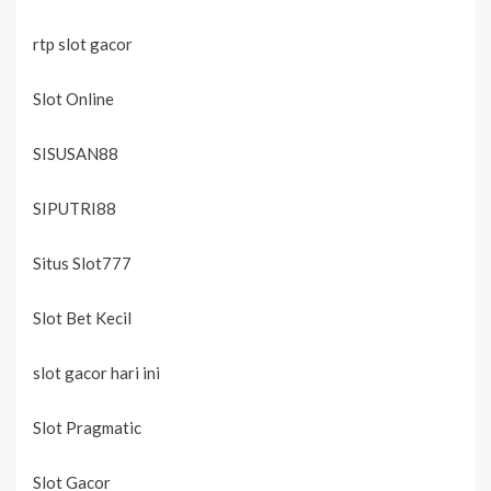
rtp slot gacor
Slot Online
SISUSAN88
SIPUTRI88
Situs Slot777
Slot Bet Kecil
slot gacor hari ini
Slot Pragmatic
Slot Gacor