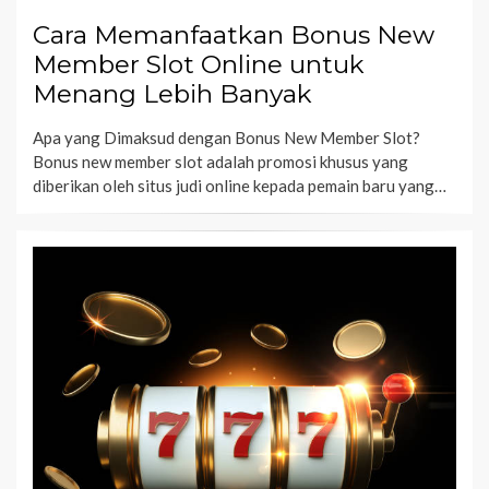
Cara Memanfaatkan Bonus New
Member Slot Online untuk
Menang Lebih Banyak
Apa yang Dimaksud dengan Bonus New Member Slot?
Bonus new member slot adalah promosi khusus yang
diberikan oleh situs judi online kepada pemain baru yang…